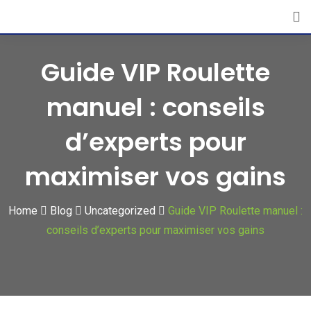
Skip
to
content
Guide VIP Roulette
manuel : conseils
d’experts pour
maximiser vos gains
Home
Blog
Uncategorized
Guide VIP Roulette manuel :
conseils d’experts pour maximiser vos gains