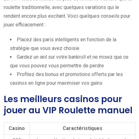
roulette traditionnelle, avec quelques variations qui le
rendent encore plus excitant. Voici quelques conseils pour
jouer efficacement :
Placez des paris intelligents en fonction de la
stratégie que vous avez choisie
Gardez un œil sur votre bankroll et ne misez que ce
que vous pouvez vous permettre de perdre
Profitez des bonus et promotions offerts par les
casinos en ligne pour maximiser vos gains
Les meilleurs casinos pour
jouer au VIP Roulette manuel
Casino
Caractéristiques