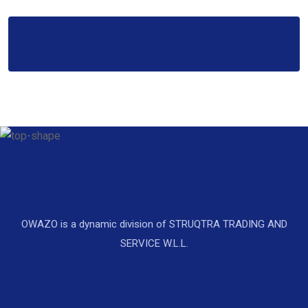
OWAZO is a dynamic division of STRUQTRA TRADING AND
SERVICE W.L.L.