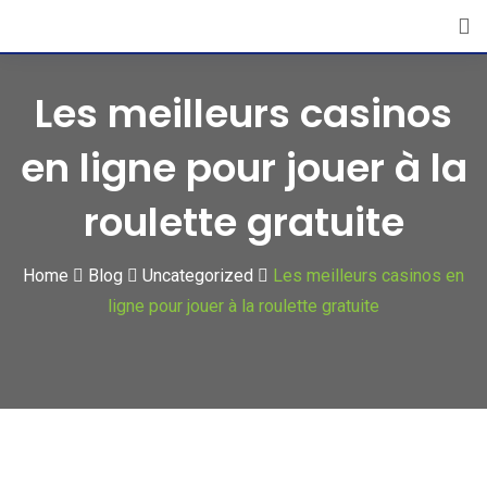
Skip
to
content
Les meilleurs casinos
en ligne pour jouer à la
roulette gratuite
Home
Blog
Uncategorized
Les meilleurs casinos en
ligne pour jouer à la roulette gratuite