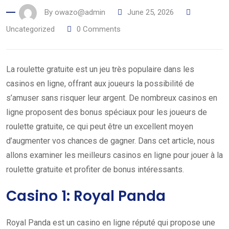
By
owazo@admin
June 25, 2026
Uncategorized
0
Comments
La roulette gratuite est un jeu très populaire dans les
casinos en ligne, offrant aux joueurs la possibilité de
s’amuser sans risquer leur argent. De nombreux casinos en
ligne proposent des bonus spéciaux pour les joueurs de
roulette gratuite, ce qui peut être un excellent moyen
d’augmenter vos chances de gagner. Dans cet article, nous
allons examiner
les meilleurs casinos en ligne pour jouer à la
roulette gratuite et profiter de bonus intéressants.
Casino 1: Royal Panda
Royal Panda est un casino en ligne réputé qui propose une