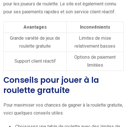
pour les joueurs de roulette. Le site est également connu
pour ses paiements rapides et son service client réactif.
Avantages
Inconvénients
Grande variété de jeux de
Limites de mise
roulette gratuite
relativement basses
Options de paiement
Support client réactif
limitées
Conseils pour jouer à la
roulette gratuite
Pour maximiser vos chances de gagner à la roulette gratuite,
voici quelques conseils utiles:
Choisissez une table de roulette avec des limites de