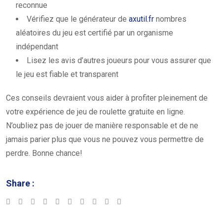
reconnue
Vérifiez que le générateur de
axutil.fr
nombres
aléatoires du jeu est certifié par un organisme
indépendant
Lisez les avis d’autres joueurs pour vous assurer que
le jeu est fiable et transparent
Ces conseils devraient vous aider à profiter pleinement de
votre expérience de jeu de roulette gratuite en ligne.
N’oubliez pas de jouer de manière responsable et de ne
jamais parier plus que vous ne pouvez vous permettre de
perdre. Bonne chance!
Share :
Google+
LinkedIn
StumbleUpon
Tumblr
Pinterest
Reddit
Share
Print
via