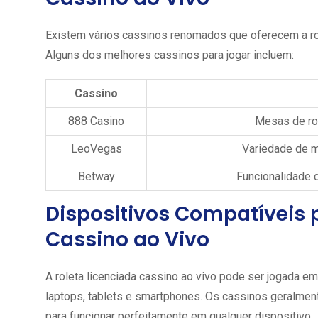
Existem vários cassinos renomados que oferecem a rol
Alguns dos melhores cassinos para jogar incluem:
Cassino
888 Casino
Mesas de rol
LeoVegas
Variedade de m
Betway
Funcionalidade d
Dispositivos Compatíveis 
Cassino ao Vivo
A roleta licenciada cassino ao vivo pode ser jogada e
laptops, tablets e smartphones. Os cassinos geralme
para funcionar perfeitamente em qualquer dispositivo.