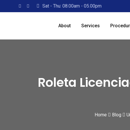
Skip
Sat - Thu: 08.00am - 05.00pm
to
content
About
Services
Procedur
Roleta Licenci
Home
Blog
U