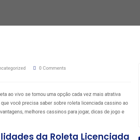
ncategorized
0
Comments
leta ao vivo se tornou uma opção cada vez mais atrativa
 que você precisa saber sobre roleta licenciada cassino ao
esvantagens, melhores cassinos para jogar, dicas de jogo e
alidades da Roleta Licenciada