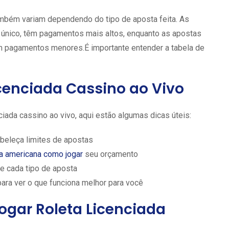
ambém variam dependendo do tipo de aposta feita. As
único, têm pagamentos mais altos, enquanto as apostas
m pagamentos menores.É importante entender a tabela de
icenciada Cassino ao Vivo
iada cassino ao vivo, aqui estão algumas dicas úteis:
beleça limites de apostas
ta americana como jogar
seu orçamento
e cada tipo de aposta
ara ver o que funciona melhor para você
ogar Roleta Licenciada