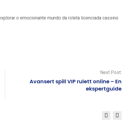
xplorar o emocionante mundo da roleta licenciada cassino
Next Post:
Avansert spill VIP rulett online – En
ekspertguide