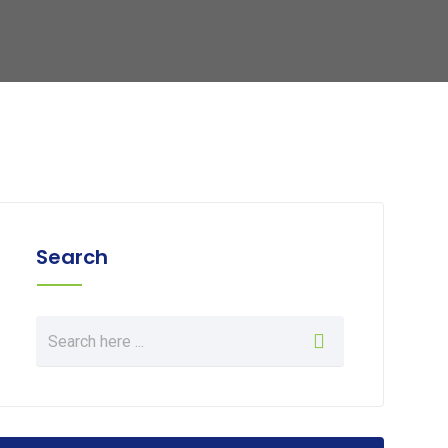
Search